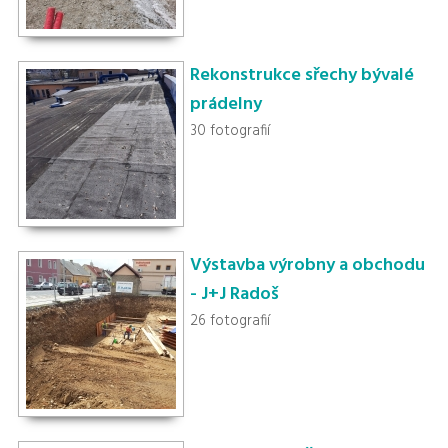
Rekonstrukce sřechy bývalé
prádelny
30 fotografií
Výstavba výrobny a obchodu
- J+J Radoš
26 fotografií