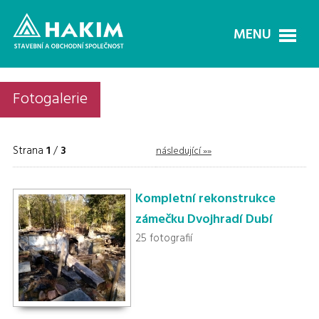
MENU
Fotogalerie
Strana
1
/
3
následující »»
Kompletní rekonstrukce
zámečku Dvojhradí Dubí
25 fotografií