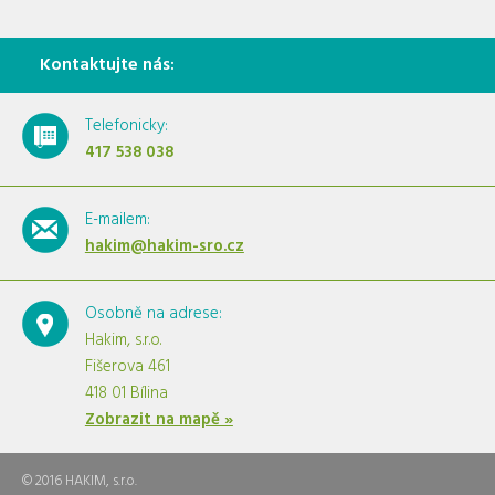
Kontaktujte nás:
Telefonicky:
417 538 038
E-mailem:
hakim@hakim-sro.cz
Osobně na adrese:
Hakim, s.r.o.
Fišerova 461
418 01 Bílina
Zobrazit na mapě »
© 2016 HAKIM, s.r.o.