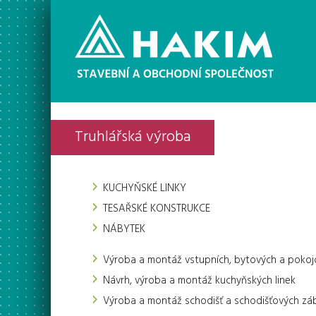
Truhlářská výroba
KUCHYŇSKÉ LINKY
TESAŘSKÉ KONSTRUKCE
NÁBYTEK
Výroba a montáž vstupních, bytových a pokoj
Návrh, výroba a montáž kuchyňských linek
Výroba a montáž schodišť a schodišťových záb