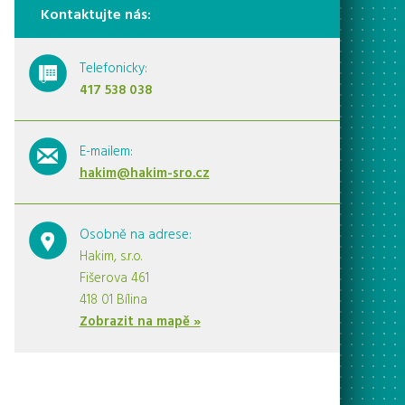
Kontaktujte nás:
Telefonicky:
417 538 038
E-mailem:
hakim@hakim-sro.cz
Osobně na adrese:
Hakim, s.r.o.
Fišerova 461
418 01 Bílina
Zobrazit na mapě »